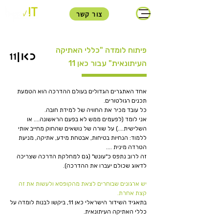
צור קשר
פיתוח לומדה "כללי האתיקה
העיתונאית" עבור כאן 11
אחד האתגרים הגדולים בעולם ההדרכה הוא הטמעת
תכנים רגולטורים.
כל עובד מכיר את החוויה של למידת חובה.
אני לומד (לפעמים ממש לא בפעם הראשונה.... או
השלישית....) על שורה של נושאים שהחוק מחייב אותי
ללמוד: הנחיות בטיחות, אבטחת מידע, אתיקה, מניעת
הטרדה מינית ....
זה לרוב נתפס כ"עונש" (גם למחלקת הדרכה שצריכה
לדאוג שכולם יעברו את ההדרכה).
יש ארגונים שבוחרים לצאת מהקופסא ולעשות את זה
קצת אחרת.
בתאגיד השידור הישראלי כאן 11, ביקשו לבנות לומדה על
כללי האתיקה העיתונאית.