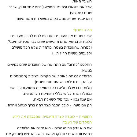
חשוב? מאוד.
אבל אם תשאלו עיתונאי ממוצע (ובטח אחד ותיק, שכבר
שנים במקצוע)
הוא יסביר שהוא ממש בקיא בנושא וזה ממש מיותר.
מה הפתרון?
איך רותמים את העובדים וגורמים להם להיות מעורבים
בלמידה, בנושא שהם מרגישים שהם כבר מכירים היטב?
(למרות שהעובדות בשטח, מלמדות שלא הכל מושלם
ולפעמים נעשות חריגות...).
החלטנו "לזרום" עם התחושה של העובדים שהם בקיאים
בנושא.
הלומדה נבנתה כאוסף של מקרים ותגובות (המבוססים
על מקרים ודילמות שהתרחשו בשטח).
הלומד נדרש להחליט בכל סיטואציה שמוצגת לו – איך
נכון להתנהג על פי כללי האתיקה העיתונאית.
אם ענה נכון – עבר מיד לשאלה הבאה.
רק אם טעה - קיבל הסבר קצר למה צריך לנהוג אחרת.
התוצאה – לומדה קצרה ודינמית, שמכבדת את הידע
המקדים של העובד.
אם הוא יודע את הנהלים - הוא יסיים את הלומדה
במהירות ולא יידרש לקרוא שורות של הנחיות (שספק אם